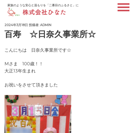
コ
家族のような安心と温もりを「二番目のふるさと」に
ン
テ
ン
投
2024年3月18日
投稿者:
ADMIN
稿
ツ
百寿 ☆日奈久事業所☆
日:
へ
ス
こんにちは 日奈久事業所です☆
キ
ッ
Mさま 100歳！！
プ
大正13年生まれ
お祝いをさせて頂きました