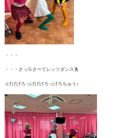
・・・
・・・さっ💦さーてレッツダンス🕺
♪げげげろっげげげろっげろちゅう♪