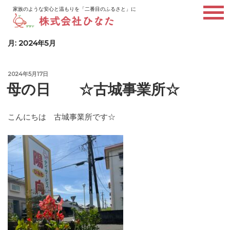
コ
家族のような安心と温もりを「二番目のふるさと」に
ン
テ
ン
月:
2024年5月
ツ
へ
投
2024年5月17日
ス
稿
母の日 ☆古城事業所☆
キ
日:
ッ
プ
こんにちは 古城事業所です☆