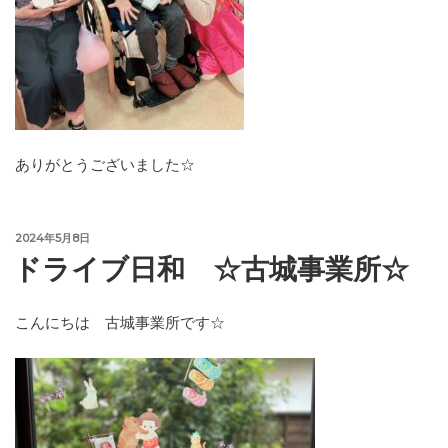
ありがとうございました☆
投
2024年5月8日
稿
ドライブ日和 ☆古城事業所☆
日:
こんにちは 古城事業所です☆