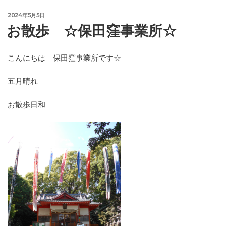
投
2024年5月5日
稿
お散歩 ☆保田窪事業所☆
日:
こんにちは 保田窪事業所です☆
五月晴れ
お散歩日和