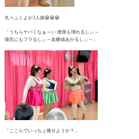
丸々ふくよか3人娘😁😁😁
「うちらヤバくなぁ～い 便座も壊れるしぃ～
彼氏にもフラるしぃ～血糖値あがるしぃ～」
「ここらでいっちょ痩せようか？」