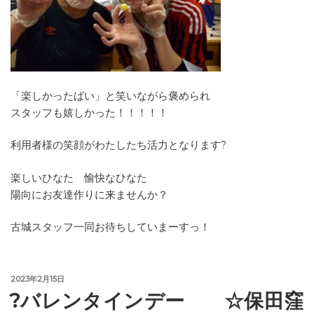
「楽しかったばい」と笑いながら褒められ
スタッフも嬉しかった！！！！！
利用者様の笑顔がわたしたち活力となります?
楽しいひなた 愉快なひなた
陽向にお友達作りに来ませんか？
古城スタッフ一同お待ちしていまーすっ！
投
2023年2月15日
稿
?バレンタインデー ☆保田窪
日: