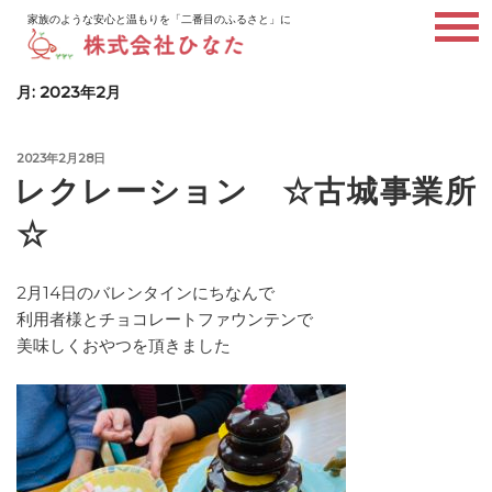
コ
家族のような安心と温もりを「二番目のふるさと」に
ン
テ
ン
月:
2023年2月
ツ
へ
投
2023年2月28日
ス
稿
レクレーション ☆古城事業所
キ
日:
ッ
☆
プ
2月14日のバレンタインにちなんで
利用者様とチョコレートファウンテンで
美味しくおやつを頂きました