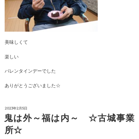
美味しくて
楽しい
バレンタインデーでした
ありがとうございました☆
投
2023年2月5日
稿
鬼は外～福は内～ ☆古城事業
日:
所☆