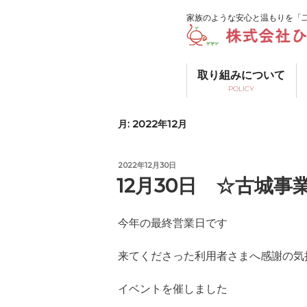
コ
家族のような安心と温もりを「
ン
テ
ン
ツ
取り組みについて
へ
POLICY
ス
キ
月:
2022年12月
ッ
プ
投
2022年12月30日
稿
12月30日 ☆古城事
日:
今年の最終営業日です
来てくださった利用者さまへ感謝の気
イベントを催しました